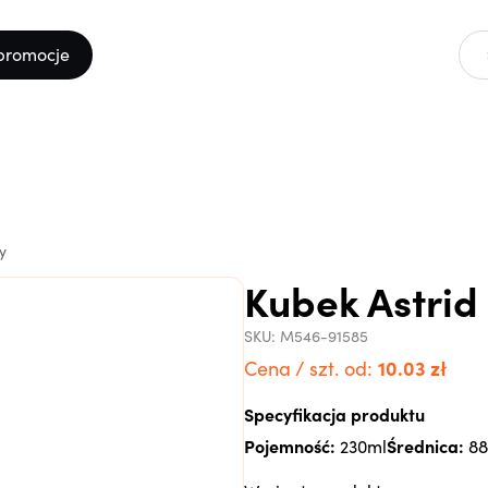
promocje
y
Kubek Astrid
SKU:
M546-91585
10.03
zł
Cena / szt. od:
Specyfikacja produktu
Pojemność:
Średnica:
230ml
8