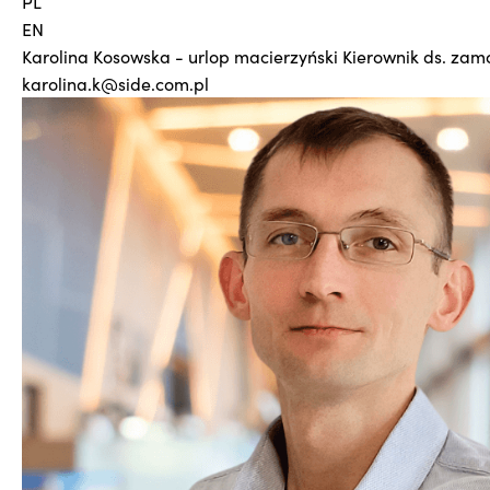
PL
EN
Karolina Kosowska - urlop macierzyński
Kierownik ds. za
karolina.k@side.com.pl