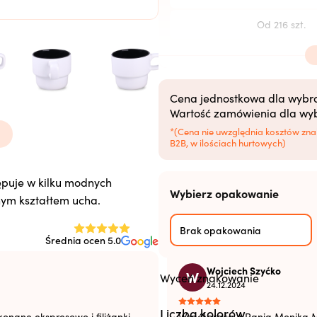
Od 216 szt.
Od 504 szt.
Od 1008 szt.
Cena jednostkowa dla wybran
Wartość zamówienia dla wybr
Od 2520+ szt.
*(Cena nie uwzględnia kosztów zna
B2B, w ilościach hurtowych)
puje w kilku modnych
Wybierz opakowanie
z
nym kształtem ucha.
z
Brak opakowania
Średnia ocen 5.0
Wojciech Szyćko
W
Wyceń znakowanie
24.12.2024
Liczba kolorów
onane ekspresowo i filiżanki
Współpraca z Panią Moniką M