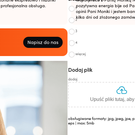
i profesjonalna obsługa.
pozytywna energia bije od Pan
1
opinii Pani Moniki i jestem b
kilka dni od złożonego zamów
2
3
Napisz do nas
4
więcej
Dodaj plik
dodaj
Upuść pliki tutaj, ab
obsługiwane formaty: jpg, jpeg, jpe, pn
eps | max: 5mb