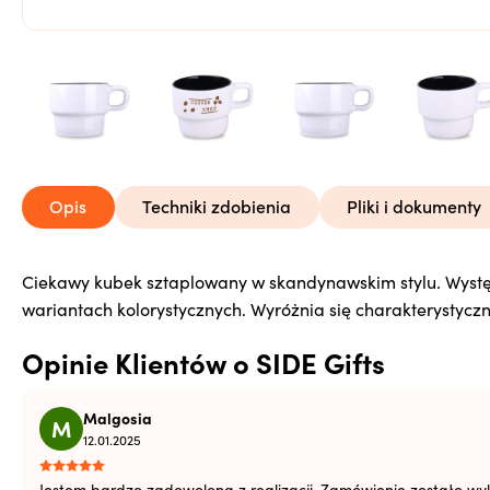
Opis
Techniki zdobienia
Pliki i dokumenty
Ciekawy kubek sztaplowany w skandynawskim stylu. Wystę
Siatka
Pobierz
Otwór
wariantach kolorystycznych. Wyróżnia się charakterystycz
Dokumentacja
Pobierz
Otwór
Opinie Klientów o SIDE Gifts
Malgosia
M
12.01.2025
Jestem bardzo zadowolona z realizacji. Zamówienie zostało wyk