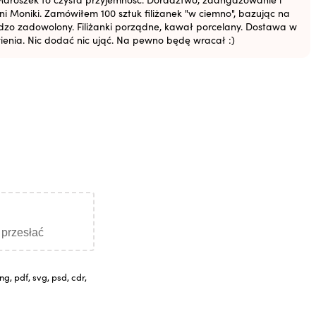
i Moniki. Zamówiłem 100 sztuk filiżanek "w ciemno", bazując na
ardzo zadowolony. Filiżanki porządne, kawał porcelany. Dostawa w
ienia. Nic dodać nic ująć. Na pewno będę wracał :)
y przesłać
g, pdf, svg, psd, cdr,