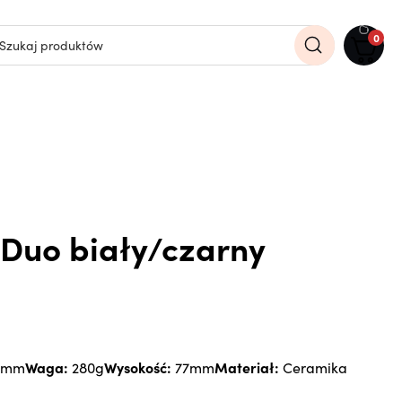
0
 Duo biały/czarny
Waga:
Wysokość:
Materiał:
8mm
280g
77mm
Ceramika