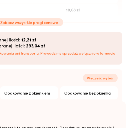
10,68
zł
10,46
zł
Zobacz wszystkie progi cenowe
10,25
zł
12,21 zł
ej ilości:
293,04 zł
anej ilości:
10,03
zł
kowania ani transportu. Prowadzimy sprzedaż wyłącznie w formacie
Wyczyść wybór
Opakowanie z okienkiem
Opakowanie bez okienka
aroszek to czysta przyjemność. Doradztwo, zaangażowanie i