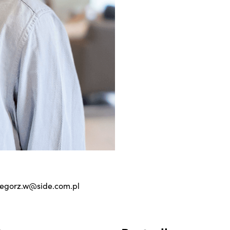
egorz.w@side.com.pl