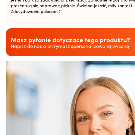
prezentują się naprawdę pięknie. Świetna jakość, miły kontakt 
Zdecydowanie polecam:)
Masz pytanie dotyczące tego produktu?
Napisz do nas a otrzymasz spersonalizowaną wycenę