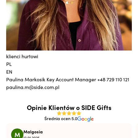
klienci hurtowi
PL
EN
Paulina Markosik
Key Account Manager
+48 729 110 121
paulina.m@side.com.pl
Opinie Klientów o SIDE Gifts
Średnia ocen 5.0
Malgosia
M
12.01.2025