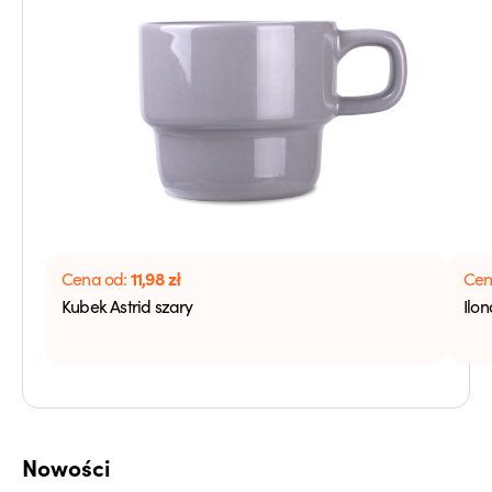
11,98
zł
Cena od:
Cen
Kubek Astrid szary
Ilon
Nowości