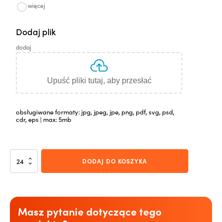
więcej
Dodaj plik
dodaj
Upuść pliki tutaj, aby przesłać
obsługiwane formaty: jpg, jpeg, jpe, png, pdf, svg, psd,
cdr, eps | max: 5mb
ilość
DODAJ DO KOSZYKA
Rico
Supreme
czarno/jasnozielony
Masz pytanie dotyczące tego