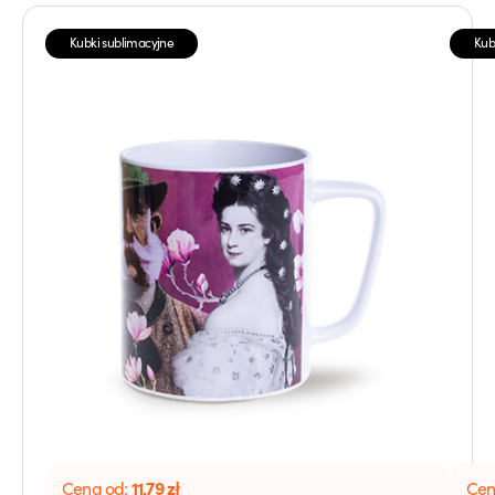
Kubki sublimacyjne
Kub
11,79
zł
Cena od:
Cen