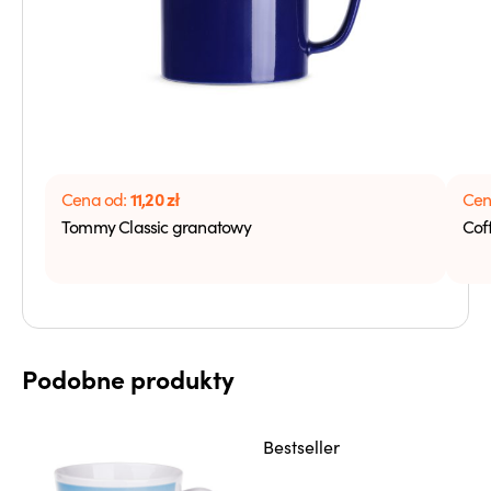
11,20
zł
Cena od:
Cen
Tommy Classic granatowy
Cof
Podobne produkty
Bestseller