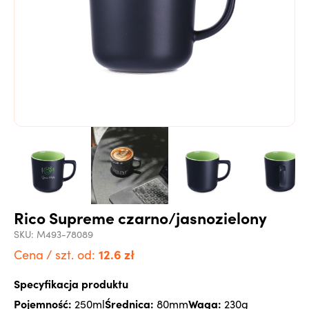
Rico Supreme czarno/jasnozielony
SKU:
M493-78089
12.6
zł
Cena / szt. od:
Specyfikacja produktu
Pojemność:
Średnica:
Waga:
250ml
80mm
230g