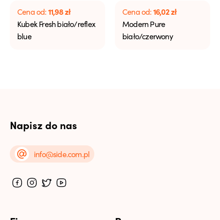
11,98
zł
16,02
zł
Cena od:
Cena od:
Kubek Fresh biało/reflex
Modern Pure
blue
biało/czerwony
Napisz do nas
info@side.com.pl