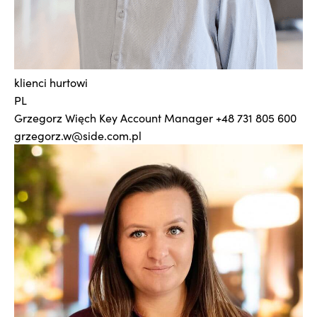
klienci hurtowi
PL
Grzegorz Więch
Key Account Manager
+48 731 805 600
grzegorz.w@side.com.pl