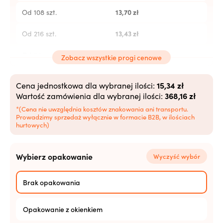
13,70
zł
Od 108 szt.
13,43
zł
Od 216 szt.
13,15
zł
Od 504 szt.
Zobacz wszystkie progi cenowe
12,88
zł
Od 1008 szt.
15,34 zł
Cena jednostkowa dla wybranej ilości:
368,16 zł
Wartość zamówienia dla wybranej ilości:
12,60
zł
Od 2520+ szt.
*(Cena nie uwzględnia kosztów znakowania ani transportu.
Prowadzimy sprzedaż wyłącznie w formacie B2B, w ilościach
hurtowych)
Wybierz opakowanie
Wyczyść wybór
Brak opakowania
Opakowanie z okienkiem