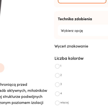
Technika zdobienia
Wybierz opcję
Wyceń znakowanie
Liczba kolorów
1
2
hroniącą przed
3
z
sób aktywnych, miłośników
4
ej strukturze podwójnych
z
szonym poziomem izolacji
więcej