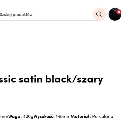
0
sic satin black/szary
Waga:
Wysokość:
Materiał:
0mm
400g
148mm
Porcelana