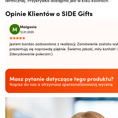
termicznej. Przykrywka dostępna jest w kilku kolorach.
Druk transferowy na dwóch stronach 55×120 mm
Druk transferowy na jednej stronie 55×120 mm
Opinie Klientów o SIDE Gifts
Organic druk transferowy na całej powierzchni 190×120
Organic druk transferowy na dwóch stronach 55×120 mm
Malgosia
M
Organic druk transferowy na jednej stronie 55×120 mm
12.01.2025
Sensitive Touch na dwóch stronach 55×120 mm
Sensitive Touch na jednej stronie 55×120 mm
Jestem bardzo zadowolona z realizacji. Zamówienie zostało wyk
prezentują się naprawdę pięknie. Świetna jakość, miły kontakt 
Zdecydowanie polecam:)
Masz pytanie dotyczące tego produktu?
Napisz do nas a otrzymasz spersonalizowaną wycenę