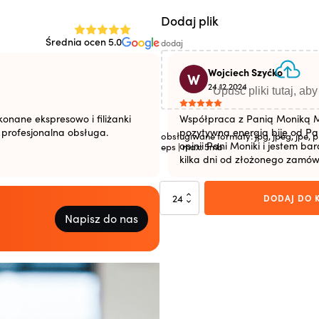
Dodaj plik
Średnia ocen 5.0
 mm
dodaj
Wojciech Szyćko
W
24.12.2024
Upuść pliki tutaj, ab
onane ekspresowo i filiżanki
Współpraca z Panią Moniką M
i profesjonalna obsługa.
pozytywna energia bije od Pan
obsługiwane formaty: jpg, jpeg, jpe, pn
opinii Pani Moniki i jestem b
eps | max: 5mb
kilka dni od złożonego zamów
ilość
DODAJ DO 
Freedom
Napisz do nas
Classic
satin
black/szary