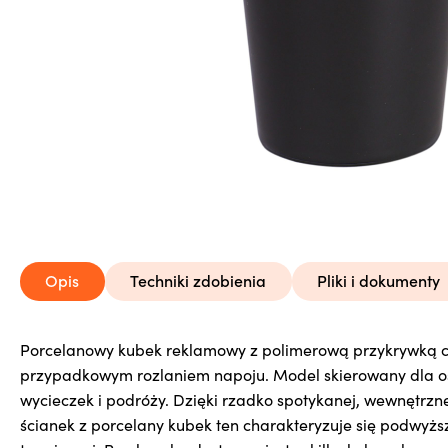
Opis
Techniki zdobienia
Pliki i dokumenty
Porcelanowy kubek reklamowy z polimerową przykrywką c
Direct Print na całej powierzchni 205×35 mm
Siatka
Pobierz
Otwór
przypadkowym rozlaniem napoju. Model skierowany dla o
Direct Print na dwóch stronach 55×35 mm
wycieczek i podróży. Dzięki rzadko spotykanej, wewnętrzn
Direct Print na jednej stronie 55×35 mm
Dokumentacja
Pobierz
Otwór
ścianek z porcelany kubek ten charakteryzuje się podwyż
Druk transferowy na całej powierzchni 190×120 mm