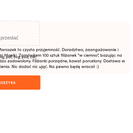
y przesłać
aroszek to czysta przyjemność. Doradztwo, zaangażowanie i
i Moniki. Zamówiłem 100 sztuk filiżanek "w ciemno", bazując na
g, pdf, svg, psd, cdr,
ardzo zadowolony. Filiżanki porządne, kawał porcelany. Dostawa w
ienia. Nic dodać nic ująć. Na pewno będę wracał :)
KOSZYKA