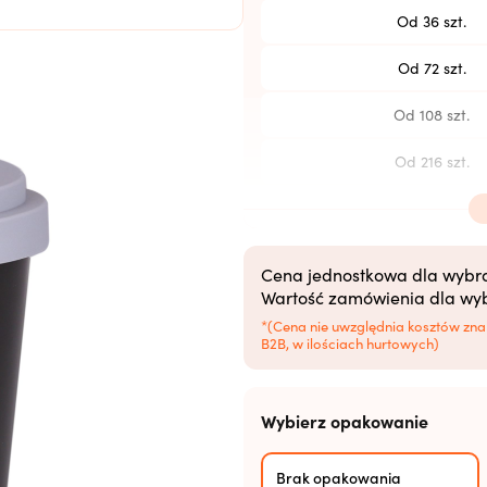
Od 36 szt.
Od 72 szt.
Od 108 szt.
Od 216 szt.
Od 504 szt.
Od 1008 szt.
Cena jednostkowa dla wybran
Wartość zamówienia dla wybr
Od 2520+ szt.
*(Cena nie uwzględnia kosztów zna
B2B, w ilościach hurtowych)
Wybierz opakowanie
Brak opakowania