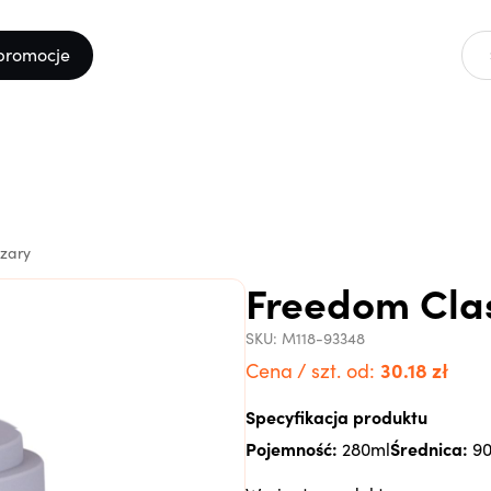
promocje
szary
Freedom Clas
SKU:
M118-93348
30.18
zł
Cena / szt. od:
Specyfikacja produktu
Pojemność:
Średnica:
280ml
9