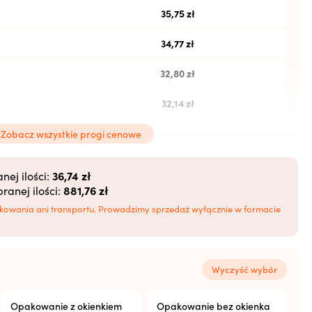
35,75
zł
34,77
zł
32,80
zł
32,14
zł
31,49
zł
Zobacz wszystkie progi cenowe
30,83
zł
36,74 zł
ej ilości:
881,76 zł
anej ilości:
30,18
zł
kowania ani transportu. Prowadzimy sprzedaż wyłącznie w formacie
Wyczyść wybór
Opakowanie z okienkiem
Opakowanie bez okienka