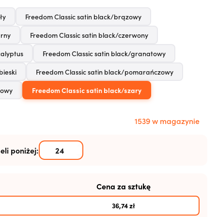
ły
Freedom Classic satin black/brązowy
arny
Freedom Classic satin black/czerwony
calyptus
Freedom Classic satin black/granatowy
bieski
Freedom Classic satin black/pomarańczowy
żowy
Freedom Classic satin black/szary
1539 w magazynie
eli poniżej:
Cena za sztukę
36,74
zł