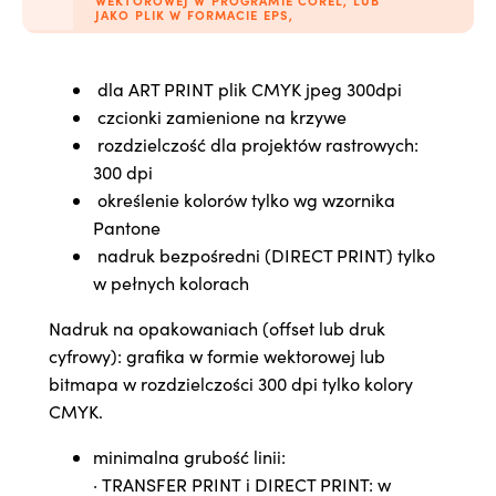
WEKTOROWEJ W PROGRAMIE COREL, LUB
JAKO PLIK W FORMACIE EPS,
dla
ART PRINT
plik CMYK jpeg 300dpi
czcionki zamienione na krzywe
rozdzielczość dla projektów rastrowych:
300 dpi
określenie kolorów tylko wg wzornika
Pantone
nadruk bezpośredni (DIRECT PRINT) tylko
w pełnych kolorach
Nadruk na opakowaniach (offset lub druk
cyfrowy): grafika w formie wektorowej lub
bitmapa w rozdzielczości 300 dpi tylko kolory
CMYK.
minimalna grubość linii:
·
TRANSFER PRINT
i DIRECT PRINT: w