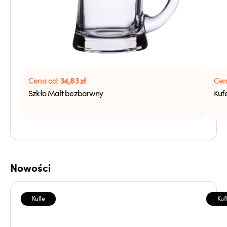
34,83
zł
Cena od:
Cen
Szkło Malt bezbarwny
Kuf
Nowości
Kufle
Kuf