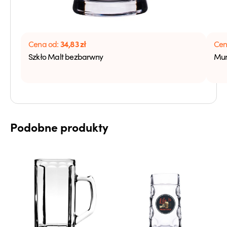
34,83
zł
Cena od:
Cen
Szkło Malt bezbarwny
Mun
Podobne produkty