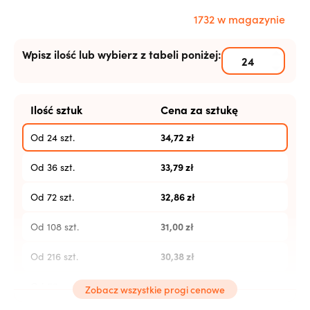
1732 w magazynie
Wpisz ilość lub wybierz z tabeli poniżej:
Ilość sztuk
Cena za sztukę
34,72
zł
Od 24 szt.
33,79
zł
Od 36 szt.
32,86
zł
Od 72 szt.
31,00
zł
Od 108 szt.
30,38
zł
Od 216 szt.
29,76
zł
Od 504 szt.
Zobacz wszystkie progi cenowe