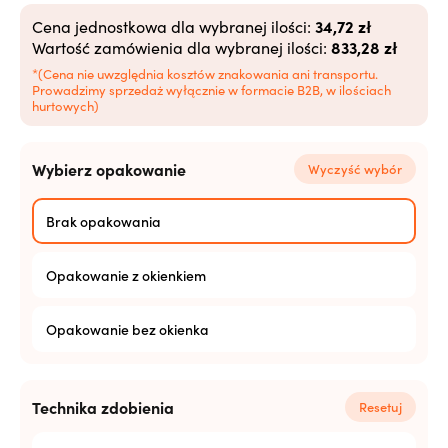
29,14
zł
Od 1008 szt.
34,72 zł
Cena jednostkowa dla wybranej ilości:
833,28 zł
Wartość zamówienia dla wybranej ilości:
28,52
zł
Od 2520+ szt.
*(Cena nie uwzględnia kosztów znakowania ani transportu.
Prowadzimy sprzedaż wyłącznie w formacie B2B, w ilościach
hurtowych)
Wybierz opakowanie
Wyczyść wybór
Brak opakowania
Opakowanie z okienkiem
Opakowanie bez okienka
Technika zdobienia
Resetuj