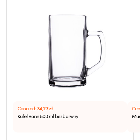
34,27
zł
Cena od:
Cen
Kufel Bonn 500 ml bezbarwny
Mun