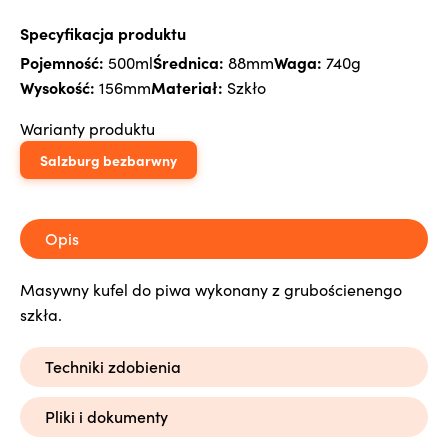
Specyfikacja produktu
Pojemność:
Średnica:
Waga:
500ml
88mm
740g
Wysokość:
Materiał:
156mm
Szkło
Warianty produktu
Salzburg bezbarwny
Opis
Masywny kufel do piwa wykonany z grubościenengo
szkła.
Techniki zdobienia
Pliki i dokumenty