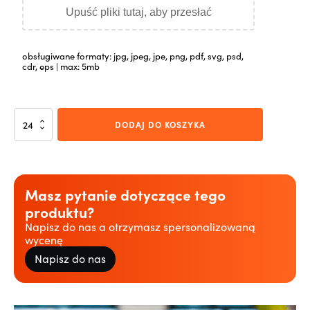
Upuść pliki tutaj, aby przesłać
obsługiwane formaty: jpg, jpeg, jpe, png, pdf, svg, psd,
cdr, eps | max: 5mb
ilość
DODAJ DO KOSZYKA
Salzburg
bezbarwny
Masz pytanie dotyczące tego
produktu?
Napisz do nas a otrzymasz spersonalizowaną
wycenę
Napisz do nas