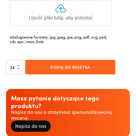
Upuść pliki tutaj, aby przesłać
obsługiwane formaty: jpg, jpeg, jpe, png, pdf, svg, psd,
cdr, eps | max: 5mb
ilość
DODAJ DO KOSZYKA
Kufel
Hannover
500
ml
bezbarwny
Masz pytanie dotyczące tego
produktu?
Napisz do nas a otrzymasz spersonalizowaną
wycenę
Napisz do nas