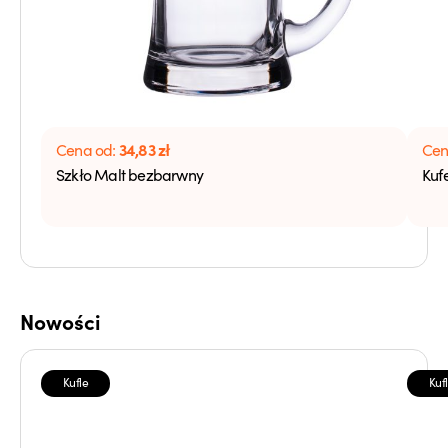
34,83
zł
Cena od:
Cen
Szkło Malt bezbarwny
Kuf
Nowości
Kufle
Kuf