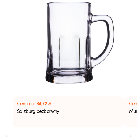
34,72
zł
Cena od:
Cen
Salzburg bezbarwny
Mun