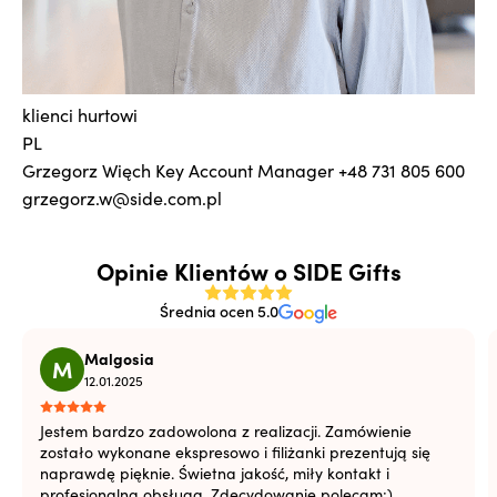
klienci hurtowi
PL
Grzegorz Więch
Key Account Manager
+48 731 805 600
grzegorz.w@side.com.pl
Opinie Klientów o SIDE Gifts
Średnia ocen 5.0
Malgosia
M
12.01.2025
Jestem bardzo zadowolona z realizacji. Zamówienie
zostało wykonane ekspresowo i filiżanki prezentują się
naprawdę pięknie. Świetna jakość, miły kontakt i
profesjonalna obsługa. Zdecydowanie polecam:)