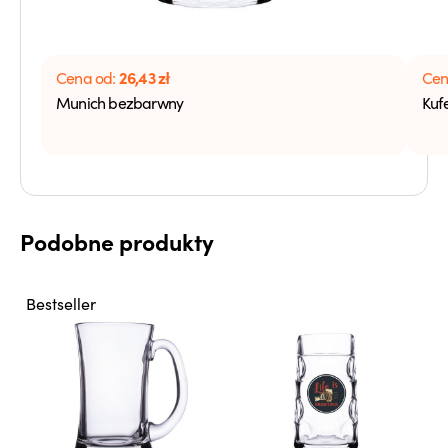
26,43
zł
Cena od:
Cen
Munich bezbarwny
Kuf
Podobne produkty
Bestseller