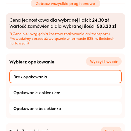
20,83
zł
Od 504 szt.
Zobacz wszystkie progi cenowe
20,40
zł
Od 1008 szt.
24,30 zł
Cena jednostkowa dla wybranej ilości:
583,20 zł
Wartość zamówienia dla wybranej ilości:
19,96
zł
Od 2520+ szt.
*(Cena nie uwzględnia kosztów znakowania ani transportu.
Prowadzimy sprzedaż wyłącznie w formacie B2B, w ilościach
hurtowych)
Wybierz opakowanie
Wyczyść wybór
Brak opakowania
Opakowanie z okienkiem
Opakowanie bez okienka
Resetuj