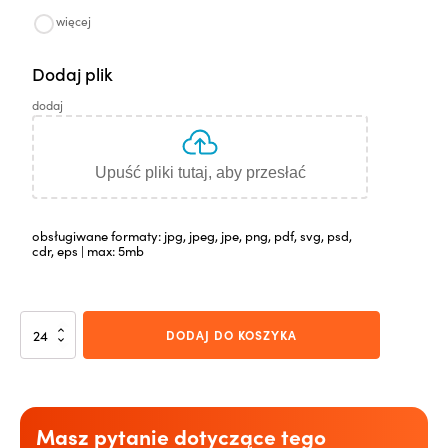
więcej
Dodaj plik
dodaj
Upuść pliki tutaj, aby przesłać
obsługiwane formaty: jpg, jpeg, jpe, png, pdf, svg, psd,
cdr, eps | max: 5mb
ilość
DODAJ DO KOSZYKA
Moon
srebrny
Masz pytanie dotyczące tego