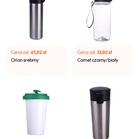
45,92
zł
33,60
zł
Cena od:
Cena od:
Orion srebrny
Comet czarny/biały