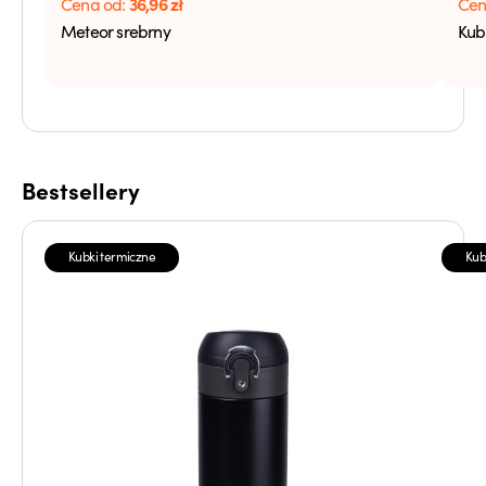
36,96
zł
Cena od:
Cen
Meteor srebrny
Kub
Bestsellery
Kubki termiczne
Kub