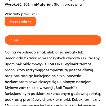
Wysokość:
Materiał:
202mm
Stal nierdzewna
Warianty produktu
Moon srebrny
Opis
Co ma wspólnego smak ulubionej herbaty lub
lemoniady z kawałkami soczystych owoców i skuteczny
upominek reklamowy? KOMFORT! Wybierz termos
Moon, który utrzymując temperaturę jeszcze dłużej
oraz posiadając funkcjonalne sitko, pozwala
bezkompromisowo cieszyć się ulubionym napojem.
Stylowe zamknięcie w wersji „Soft Touch” z
funkcjonalnym paskiem zakończonym gustowną spinką,
podkreślą prestiżowy charakter marki. Kubek termiczny
Moon sprzedawany jest w komplecie z dedykowanym