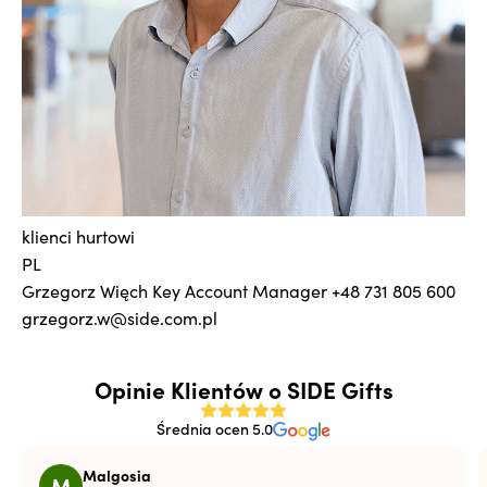
klienci hurtowi
PL
Grzegorz Więch
Key Account Manager
+48 731 805 600
grzegorz.w@side.com.pl
Opinie Klientów o SIDE Gifts
Średnia ocen 5.0
Malgosia
M