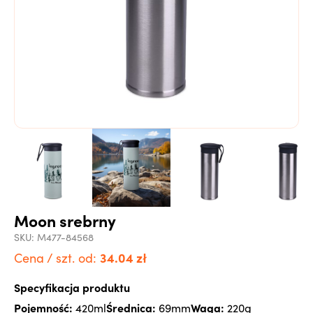
Moon srebrny
SKU:
M477-84568
34.04
zł
Cena / szt. od:
Specyfikacja produktu
Pojemność:
Średnica:
Waga:
420ml
69mm
220g