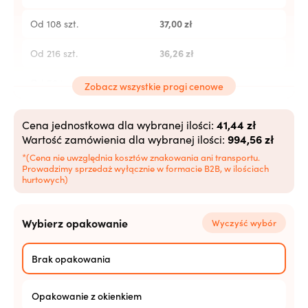
37,00
zł
Od 108 szt.
36,26
zł
Od 216 szt.
35,52
zł
Od 504 szt.
Zobacz wszystkie progi cenowe
34,78
zł
Od 1008 szt.
41,44 zł
Cena jednostkowa dla wybranej ilości:
994,56 zł
Wartość zamówienia dla wybranej ilości:
34,04
zł
Od 2520+ szt.
*(Cena nie uwzględnia kosztów znakowania ani transportu.
Prowadzimy sprzedaż wyłącznie w formacie B2B, w ilościach
hurtowych)
Wybierz opakowanie
Wyczyść wybór
Brak opakowania
Opakowanie z okienkiem