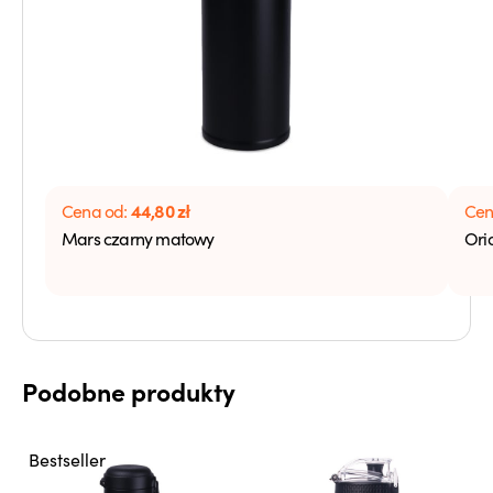
44,80
zł
Cena od:
Cen
Mars czarny matowy
Ori
Podobne produkty
Bestseller