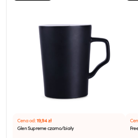
19,94
zł
Cena od:
Cen
Glen Supreme czarno/biały
Fre