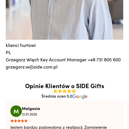
klienci hurtowi
PL
Grzegorz Więch
Key Account Manager
+48 731 805 600
grzegorz.w@side.com.pl
Opinie Klientów o SIDE Gifts
Średnia ocen 5.0
Malgosia
M
12.01.2025
Jestem bardzo zadowolona z realizacji. Zamówienie