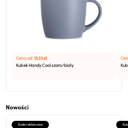
13,33
zł
Cena od:
Cen
Kubek Handy Cool szaro/biały
Kub
Nowości
Kubki reklamowe
Kub