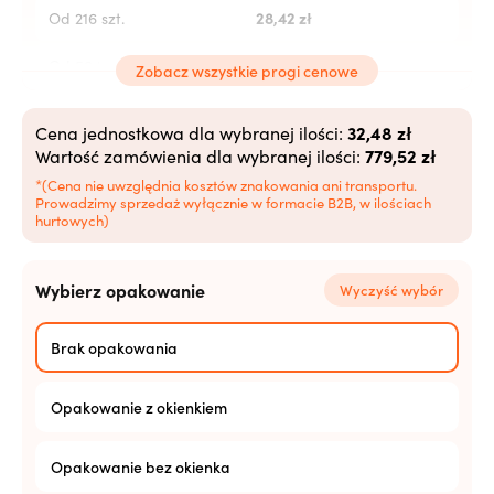
28,42
zł
Od 216 szt.
27,84
zł
Od 504 szt.
Zobacz wszystkie progi cenowe
27,26
zł
Od 1008 szt.
32,48 zł
Cena jednostkowa dla wybranej ilości:
779,52 zł
Wartość zamówienia dla wybranej ilości:
26,68
zł
Od 2520+ szt.
*(Cena nie uwzględnia kosztów znakowania ani transportu.
Prowadzimy sprzedaż wyłącznie w formacie B2B, w ilościach
hurtowych)
Wybierz opakowanie
Wyczyść wybór
Brak opakowania
Opakowanie z okienkiem
Opakowanie bez okienka