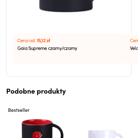
15,12
zł
Cena od:
Cen
Gaia Supreme czarny/czarny
Velo
Podobne produkty
Bestseller