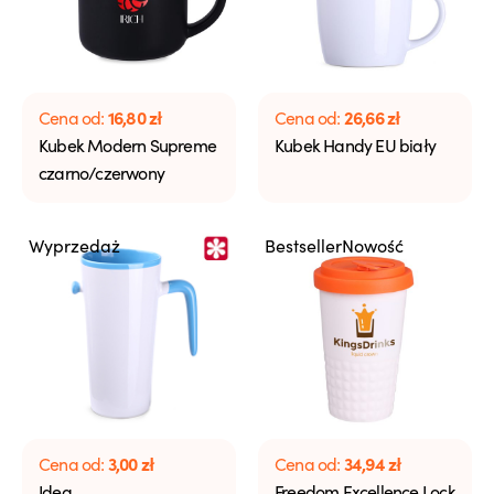
16,80
zł
26,66
zł
Cena od:
Cena od:
Kubek Modern Supreme
Kubek Handy EU biały
czarno/czerwony
Wyprzedaż
Bestseller
Nowość
3,00
zł
34,94
zł
Cena od:
Cena od:
Idea
Freedom Excellence Lock