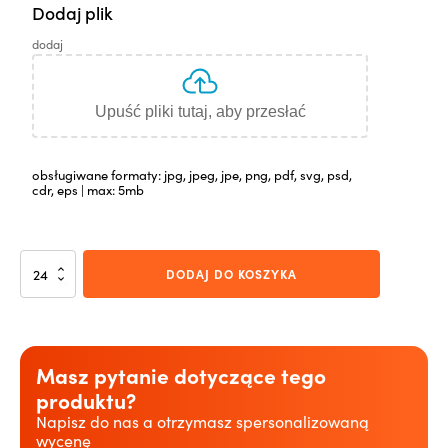
Dodaj plik
dodaj
Upuść pliki tutaj, aby przesłać
obsługiwane formaty: jpg, jpeg, jpe, png, pdf, svg, psd,
cdr, eps | max: 5mb
ilość
DODAJ DO KOSZYKA
Freedom
Lock
biały/biały
Masz pytanie dotyczące tego
produktu?
Napisz do nas a otrzymasz spersonalizowaną
wycenę