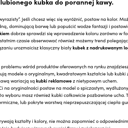
ulubionego kubka do porannej kawy.
razisty”. Jeśli chcesz więc się wyróżnić, postaw na kolor. Mo
ną, dominującą barwę lub popuścić wodze fantazji i postawi
kiem
dobrze sprawdzi się wprowadzenie koloru zarówno w fo
 ostatnim czasie obserwować również możemy trend polegając
kubek z nadrukowanym l
ązaniu urozmaicisz klasyczny biały
z problemu wśród produktów oferowanych na rynku znajdzies
gują modele o oryginalnym, kwadratowym kształcie lub kubki 
kubki reklamowe
kawą wariacją są
z nietypowym uchem.
y Ci na oryginalności postaw na model o spiczastym, wydłużon
 Do wyboru masz również kubki całkowicie pozbawione ucha. 
ermiczne, lub pokryte warstwą nieprzepuszczającej ciepła gu
ywają kształty i kolory, nie można zapomnieć o odpowiedni