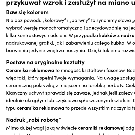
przykuwał wzrok i zasłużył na miano 
Baw się kolorem
Nie bez powodu „kolorowy” i „barwny” to synonimy słowa „wy
wybrać wersję monochromatyczną i zdecydować się na jed
ubków z nadru
kilka kontrastowych odcieni. W przypadku k
nadrukowanej grafiki, jak i zabarwieniu całego kubka. W
barwieniu jedynie wnętrza naczynia. Dzięki takiemu rozwi
Postaw na oryginalne kształty
Ceramika reklamowa
to mnogość kształtów i fasonów. Be
więc taki, który spełni Twoje wymagania. Na uwagę zasłu
ceramiczną pokrywką z miejscem na torebkę herbaty. Cie
Klasyczny uchwyt sprawdzi się zawsze, jednak jeśli zależ
idealnie okrągłym lub częściowo spłaszczonym kształcie.
ceramika reklamowa
typu
to przede wszystkim naczynia t
Nadruk „robi robotę”
ceramiki reklamowej
Mimo dużej wagi jaką w świecie
odgr