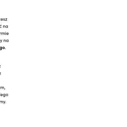
żesz
ć na
rmie
y na
ogo
.
z
z
ym,
Tego
my.
m