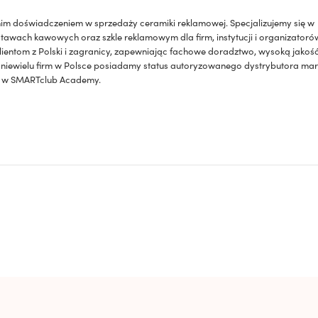
etnim doświadczeniem w sprzedaży ceramiki reklamowej. Specjalizujemy się w
stawach kawowych oraz szkle reklamowym dla firm, instytucji i organizatoró
lientom z Polski i zagranicy, zapewniając fachowe doradztwo, wysoką jakoś
 niewielu firm w Polsce posiadamy status autoryzowanego dystrybutora mar
ia w SMARTclub Academy.