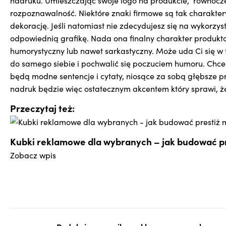
nadruku. Umieszczając swoje logo na produkcie, równocześ
rozpoznawalność. Niektóre znaki firmowe są tak charakte
dekorację. Jeśli natomiast nie zdecydujesz się na wykorzy
odpowiednią grafikę. Nada ona finalny charakter produktow
humorystyczny lub nawet sarkastyczny. Może uda Ci się w
do samego siebie i pochwalić się poczuciem humoru. Chc
będą modne sentencje i cytaty, niosące za sobą głębsze pr
nadruk będzie więc ostatecznym akcentem który sprawi, ż
Przeczytaj też:
Kubki reklamowe dla wybranych – jak budować pr
Zobacz wpis