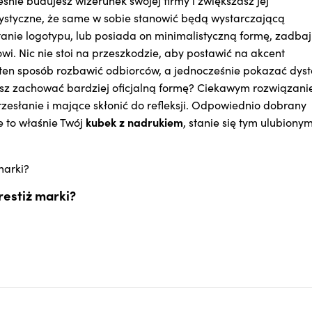
nie budujesz wizerunek swojej firmy i zwiększasz jej
rystyczne, że same w sobie stanowić będą wystarczającą
stanie logotypu, lub posiada on minimalistyczną formę, zadbaj
i. Nic nie stoi na przeszkodzie, aby postawić na akcent
 ten sposób rozbawić odbiorców, a jednocześnie pokazać dys
esz zachować bardziej oficjalną formę? Ciekawym rozwiązan
zesłanie i mające skłonić do refleksji. Odpowiednio dobrany
kubek z nadrukiem
e to właśnie Twój
, stanie się tym ulubionym
estiż marki?