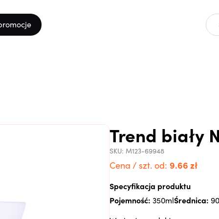
promocje
Trend biały 
SKU:
M123-69948
9.66
zł
Cena / szt. od:
Specyfikacja produktu
Pojemność:
Średnica:
350ml
9