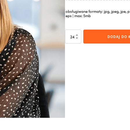
obsługiwane formaty: jpg, jpeg, jpe, pn
eps | max: 5mb
ilość
DODAJ DO 
Trend
biały
N