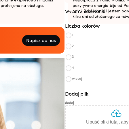
i profesjonalna obsługa.
pozytywna energia bije od Pan
Wyceń znakowanie
opinii Pani Moniki i jestem b
kilka dni od złożonego zamów
Liczba kolorów
1
Napisz do nas
2
3
4
więcej
Dodaj plik
dodaj
Upuść pliki tutaj, ab