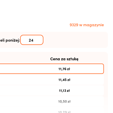
9329 w magazynie
eli poniżej:
Cena za sztukę
11,76
zł
11,45
zł
11,13
zł
10,50
zł
10,29
zł