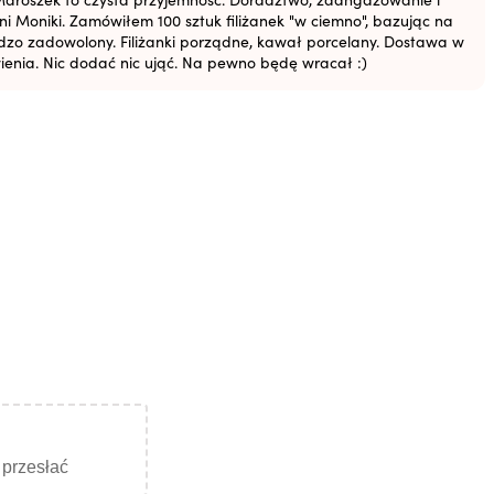
i Moniki. Zamówiłem 100 sztuk filiżanek "w ciemno", bazując na
ardzo zadowolony. Filiżanki porządne, kawał porcelany. Dostawa w
ienia. Nic dodać nic ująć. Na pewno będę wracał :)
y przesłać