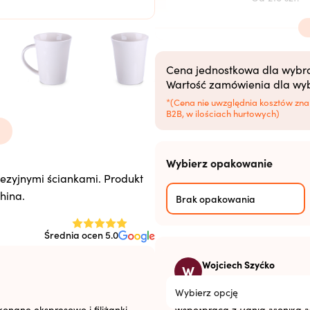
Od 504 szt.
Od 1008 szt.
Cena jednostkowa dla wybran
Wartość zamówienia dla wybr
Od 2520+ szt.
*(Cena nie uwzględnia kosztów zna
B2B, w ilościach hurtowych)
Wybierz opakowanie
nezyjnymi ściankami. Produkt
z
hina.
Brak opakowania
z
Średnia ocen 5.0
Technika zdobienia
Wojciech Szyćko
W
24.12.2024
mm
Wybierz opcję
onane ekspresowo i filiżanki
Współpraca z Panią Moniką M