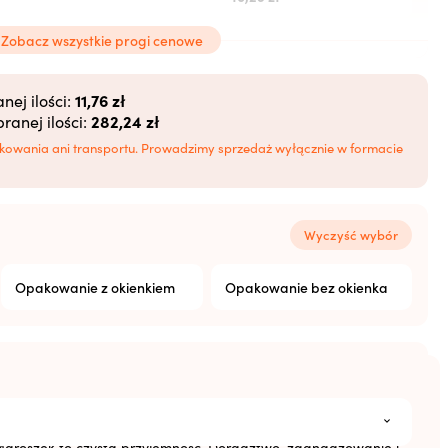
10,08
zł
Zobacz wszystkie progi cenowe
9,87
zł
11,76 zł
ej ilości:
282,24 zł
anej ilości:
9,66
zł
kowania ani transportu. Prowadzimy sprzedaż wyłącznie w formacie
Wyczyść wybór
Opakowanie z okienkiem
Opakowanie bez okienka
Resetuj
aroszek to czysta przyjemność. Doradztwo, zaangażowanie i