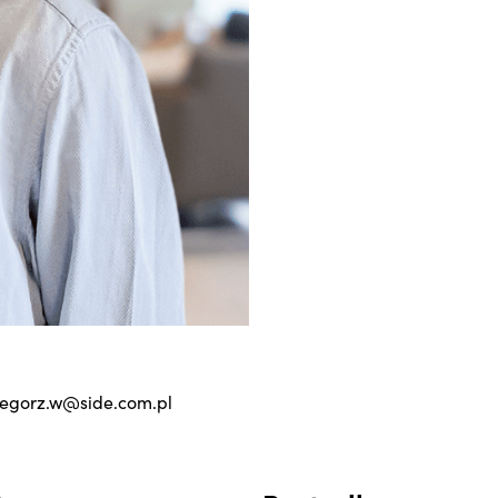
egorz.w@side.com.pl