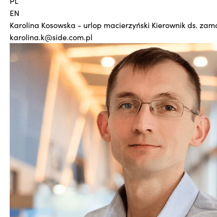
PL
EN
Karolina Kosowska - urlop macierzyński
Kierownik ds. za
karolina.k@side.com.pl