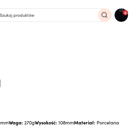
0
N
Waga:
Wysokość:
Materiał:
0mm
270g
108mm
Porcelana