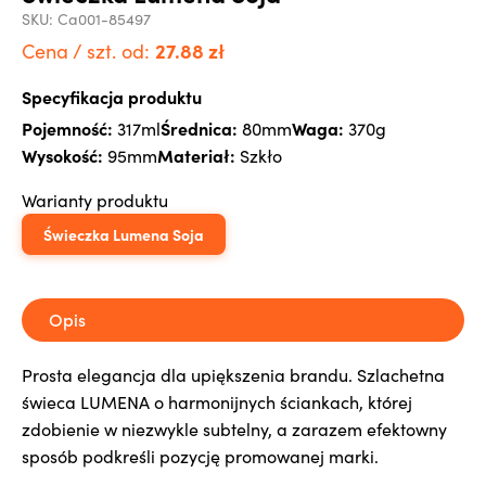
SKU:
Ca001-85497
27.88
zł
Cena / szt. od:
Specyfikacja produktu
Pojemność:
Średnica:
Waga:
317ml
80mm
370g
Wysokość:
Materiał:
95mm
Szkło
Warianty produktu
Świeczka Lumena Soja
Opis
Prosta elegancja dla upiększenia brandu. Szlachetna
świeca LUMENA o harmonijnych ściankach, której
zdobienie w niezwykle subtelny, a zarazem efektowny
sposób podkreśli pozycję promowanej marki.