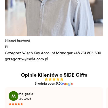
klienci hurtowi
PL
Grzegorz Więch
Key Account Manager
+48 731 805 600
grzegorz.w@side.com.pl
Opinie Klientów o SIDE Gifts
Średnia ocen 5.0
Malgosia
M
12.01.2025