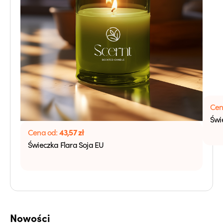
Cen
Świ
43,57
zł
Cena od:
Świeczka Flara Soja EU
Nowości