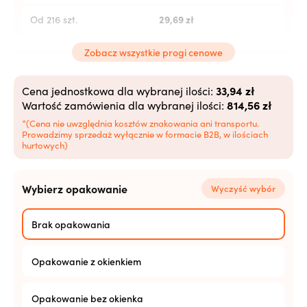
29,69
zł
Od 216 szt.
29,09
zł
Od 504 szt.
Zobacz wszystkie progi cenowe
28,48
zł
Od 1008 szt.
33,94 zł
Cena jednostkowa dla wybranej ilości:
814,56 zł
Wartość zamówienia dla wybranej ilości:
27,88
zł
Od 2520+ szt.
*(Cena nie uwzględnia kosztów znakowania ani transportu.
Prowadzimy sprzedaż wyłącznie w formacie B2B, w ilościach
hurtowych)
Wybierz opakowanie
Wyczyść wybór
Brak opakowania
Opakowanie z okienkiem
Opakowanie bez okienka