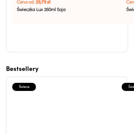
29,79
zł
Cena od:
Cen
Świeczka Lux 260ml Soja
Świ
Bestsellery
Świece
Świ