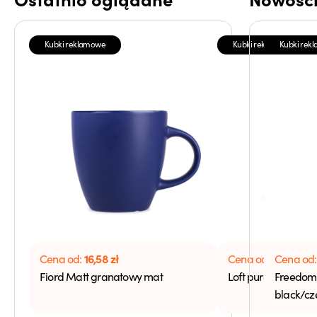
Kubki reklamowe
Kubki reklamowe
Kubki rek
16,58
zł
14,90
zł
Cena od:
Cena od:
Cena od
Fiord Matt granatowy mat
Loft pure biały
Freedom 
black/cz