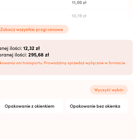
11,00
zł
10,78
zł
10,56
zł
Zobacz wszystkie progi cenowe
10,34
zł
12,32 zł
ej ilości:
295,68 zł
anej ilości:
10,12
zł
kowania ani transportu. Prowadzimy sprzedaż wyłącznie w formacie
Wyczyść wybór
Opakowanie z okienkiem
Opakowanie bez okienka
Resetuj