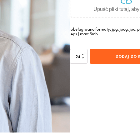
Upuść pliki tutaj, ab
obsługiwane formaty: jpg, jpeg, jpe, pn
eps | max: 5mb
ilość
DODAJ DO 
Kubek
Americano
Duo
biały