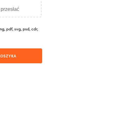
y przesłać
g, pdf, svg, psd, cdr,
KOSZYKA