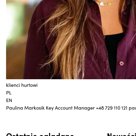
klienci hurtowi
PL
EN
Paulina Markosik
Key Account Manager
+48 729 110 121
pa
Ostatnio oglądane
Nowośc