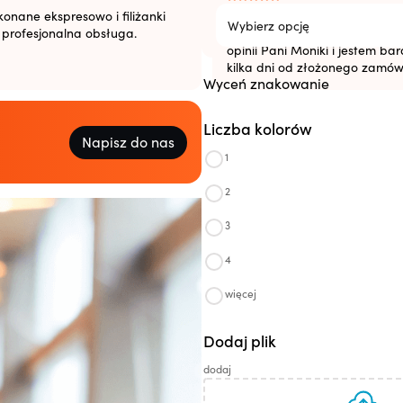
onane ekspresowo i filiżanki
Współpraca z Panią Moniką M
Wybierz opcję
i profesjonalna obsługa.
pozytywna energia bije od Pan
opinii Pani Moniki i jestem b
kilka dni od złożonego zamów
Wyceń znakowanie
Liczba kolorów
Napisz do nas
1
2
3
4
więcej
Dodaj plik
dodaj