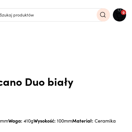
0
cano Duo biały
Waga:
Wysokość:
Materiał:
7mm
410g
100mm
Ceramika