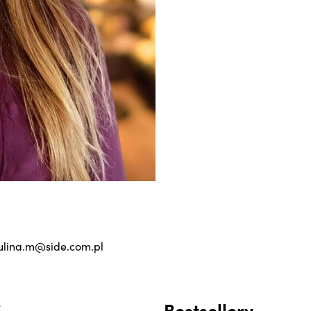
ulina.m@side.com.pl
i
Bestsellery