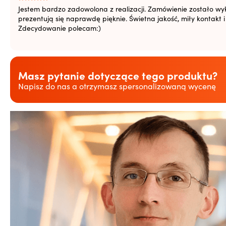
Sensitive Touch na dwóch stronach 60×45 mm
Jestem bardzo zadowolona z realizacji. Zamówienie zostało wyk
Sensitive Touch na jednej stronie 60×45 mm
prezentują się naprawdę pięknie. Świetna jakość, miły kontakt 
Zdecydowanie polecam:)
Masz pytanie dotyczące tego produktu?
Napisz do nas a otrzymasz spersonalizowaną wycenę