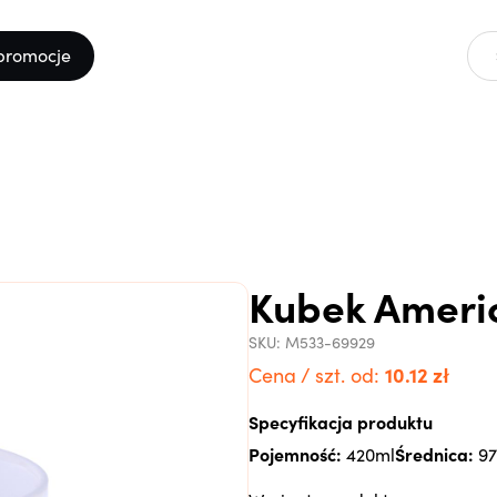
promocje
Kubek Ameri
SKU:
M533-69929
10.12
zł
Cena / szt. od:
Specyfikacja produktu
Pojemność:
Średnica:
420ml
9