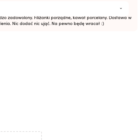
aroszek to czysta przyjemność. Doradztwo, zaangażowanie i
i Moniki. Zamówiłem 100 sztuk filiżanek "w ciemno", bazując na
ardzo zadowolony. Filiżanki porządne, kawał porcelany. Dostawa w
ienia. Nic dodać nic ująć. Na pewno będę wracał :)