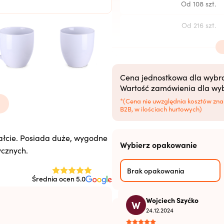
Od 108 szt.
Od 216 szt.
Od 504 szt.
Od 1008 szt.
Cena jednostkowa dla wybran
Wartość zamówienia dla wybr
Od 2520+ szt.
*(Cena nie uwzględnia kosztów zna
B2B, w ilościach hurtowych)
ałcie. Posiada duże, wygodne
Wybierz opakowanie
z
ycznych.
z
Brak opakowania
Średnia ocen 5.0
mm
Wojciech Szyćko
W
24.12.2024
Technika zdobienia