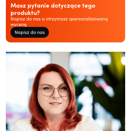
Masz pytanie dotyczące tego
produktu?
Napisz do nas a otrzymasz spersonalizowaną
wycenę
Napisz do nas