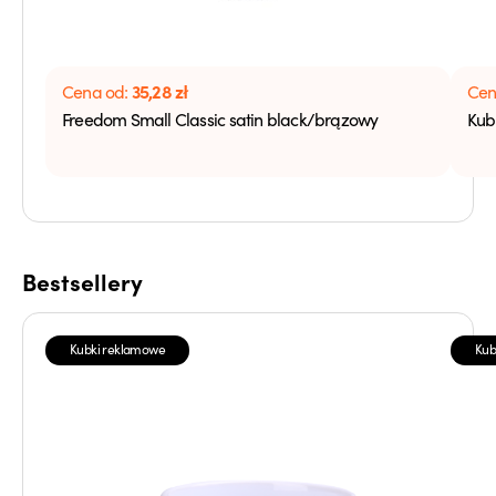
35,28
zł
Cena od:
Cen
Freedom Small Classic satin black/brązowy
Kub
Bestsellery
Kubki reklamowe
Kub