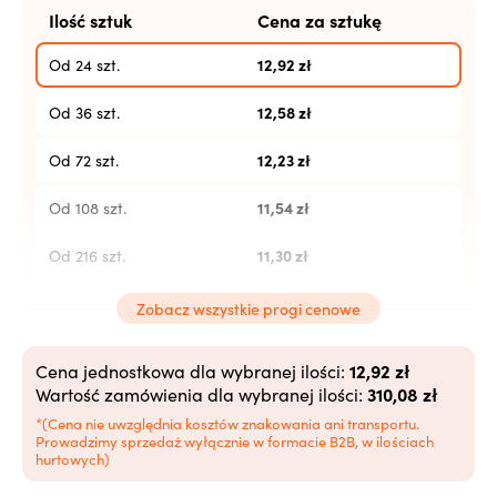
Ilość sztuk
Cena za sztukę
12,92
zł
Od 24 szt.
12,58
zł
Od 36 szt.
12,23
zł
Od 72 szt.
11,54
zł
Od 108 szt.
11,30
zł
Od 216 szt.
11,07
zł
Od 504 szt.
Zobacz wszystkie progi cenowe
10,84
zł
Od 1008 szt.
12,92 zł
Cena jednostkowa dla wybranej ilości:
310,08 zł
Wartość zamówienia dla wybranej ilości:
10,62
zł
Od 2520 szt.
*(Cena nie uwzględnia kosztów znakowania ani transportu.
Prowadzimy sprzedaż wyłącznie w formacie B2B, w ilościach
10,38
zł
Od 5040+ szt.
hurtowych)