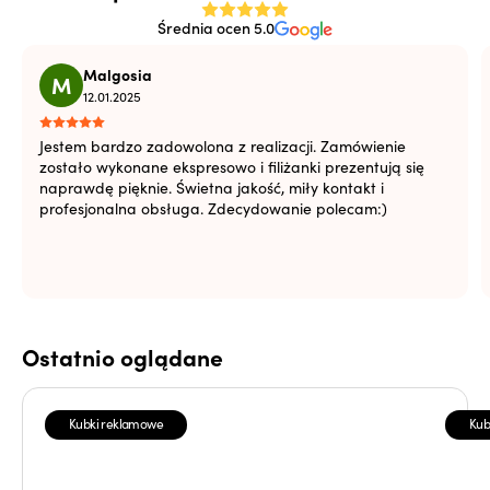
Średnia ocen 5.0
Malgosia
M
12.01.2025
Jestem bardzo zadowolona z realizacji. Zamówienie
zostało wykonane ekspresowo i filiżanki prezentują się
naprawdę pięknie. Świetna jakość, miły kontakt i
profesjonalna obsługa. Zdecydowanie polecam:)
Ostatnio oglądane
Kubki reklamowe
Kub