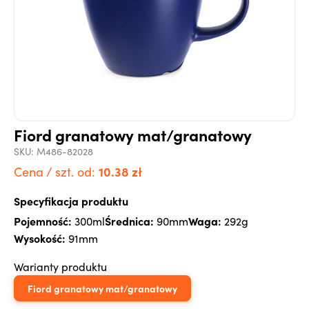
Fiord granatowy mat/granatowy
SKU:
M486-82028
10.38
zł
Cena / szt. od:
Specyfikacja produktu
Pojemność:
Średnica:
Waga:
300ml
90mm
292g
Wysokość:
91mm
Warianty produktu
Fiord granatowy mat/granatowy