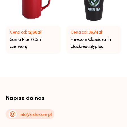
12,66
zł
36,74
zł
Cena od:
Cena od:
Santa Plus 220ml
Freedom Classic satin
czerwony
black/eucalyptus
Napisz do nas
info@side.com.pl