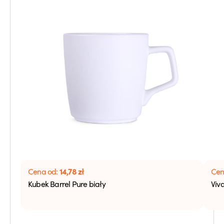
14,78
zł
Cena od:
Cen
Kubek Barrel Pure biały
Viv