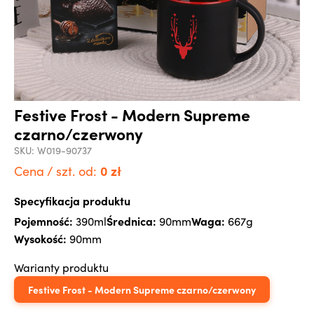
Festive Frost - Modern Supreme
czarno/czerwony
SKU:
W019-90737
0
zł
Cena / szt. od:
Specyfikacja produktu
Pojemność:
Średnica:
Waga:
390ml
90mm
667g
Wysokość:
90mm
Warianty produktu
Festive Frost - Modern Supreme czarno/czerwony