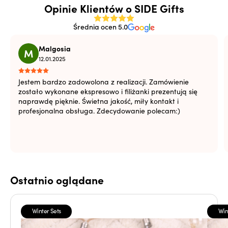
Opinie Klientów o SIDE Gifts
Średnia ocen 5.0
Malgosia
M
12.01.2025
Jestem bardzo zadowolona z realizacji. Zamówienie
zostało wykonane ekspresowo i filiżanki prezentują się
naprawdę pięknie. Świetna jakość, miły kontakt i
profesjonalna obsługa. Zdecydowanie polecam:)
Ostatnio oglądane
Winter Sets
Win