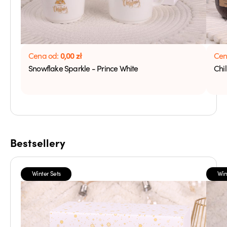
0,00
zł
Cena od:
Cen
Snowflake Sparkle - Prince White
Chil
Bestsellery
Winter Sets
Win