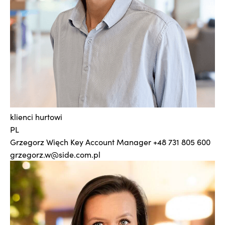
klienci hurtowi
PL
Grzegorz Więch
Key Account Manager
+48 731 805 600
grzegorz.w@side.com.pl