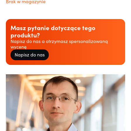
Brak w magazynie
Masz pytanie dotyczące tego
produktu?
Napisz do nas a otrzymasz spersonalizowaną
wycenę
Napisz do nas