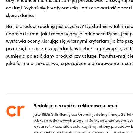
aby influencer nie musiał sam jej poszukiwać. Zrezygnuj ze
obsługi. Wykaż się kreatywnością i opisz zawartość paczki
skorzystania.
Na ile product seeding jest uczciwy? Dokładnie w takim st
upominki firma, jak i recenzujący je influencer. Rynek jest 
wystawia oceny kierując się własnymi kryteriami, a kto prz
przedsiębiorca, zacznij jednak os siebie – upewnij się, że 
sumienia polecić dany produkt czy usługę. Powstrzymaj si
jako forma przekupstwa, a posądzenie o kupowanie recenz
Redakcja ceramika-reklamowa.com.pl
Jako SIDE Gifts Remigiusz Gremlik jesteśmy firmą z 25-l
kubkach reklamowych z logo, filiżankach z nadrukiem, ze
wydarzeń. Przez lata dostarczyliśmy miliony produktów k
wykonania oraz trwałe metody znakowania. Jako jedna z