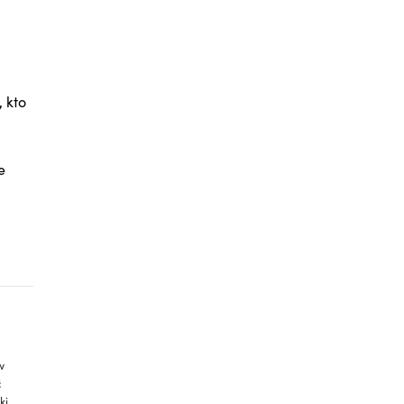
, kto
e
w
ć
ki