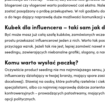
blogerowi czy vlogerowi warto podarować coś ekstra. Nale
zostać posądzony o próbę przekupstwa. W roli gadżetu dos
a do tego dający naprawdę duże możliwości komunikacji w
Kubek dla influencera – taki sam jak d
Być może masz już całą szafę kubków, zamówionych wcześn
prostu przekazać influencerowi jeden z nich. Warto tak pos
przyciąga wzrok. Jeżeli tak nie jest, lepiej zamówić nawe
seedingu, zawierających niebanalne grafiki, slogany, a n
Komu warto wysłać paczkę?
Oczywiście product seeding nie ma najmniejszego sensu, j
influencerzy działający w twojej branży, mający spore zasi
docelowej). Stawiaj na osoby, które potrafią rzetelnie i c
specjalistami, albo co najmniej naprawdę dobrze zorient
kontrowersyjnych – prowadzących patostreamy, mających 
opcji politycznych.