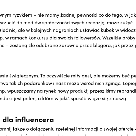
ewnym ryzykiem – nie mamy żadnej pewności co do tego, w jak
 wrzucić do mediów społecznościowych recenzję, może zużyć
dzieć nic, ale w kolejnych nagraniach ustawiać kubek w widoc
np. w ramach konkursu dla swoich followersów. Wszelkie próby
ne – zostaną źle odebrane zarówno przez blogera, jak przez 
esie świątecznym. To oczywiście miły gest, ale możemy być p
two takich podarunków i nasz może wśród nich zginąć. Lepiej
 np. wpuszczamy na rynek nowy produkt, przeszliśmy rebrand
ndarz jest pełen, a które w jakiś sposób wiąże się z naszą
dla influencera
nij także o dołączeniu rzetelnej informacji o swojej ofercie 