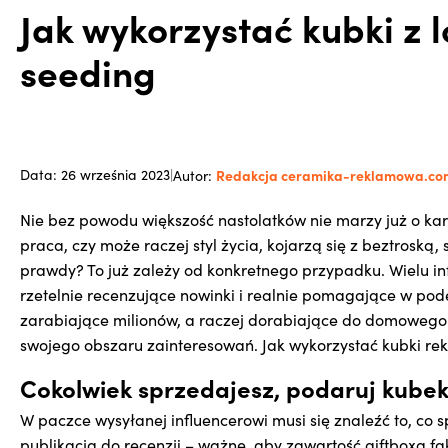
Jak wykorzystać kubki z 
seeding
Redakcja ceramika-reklamowa.co
Data: 26 września 2023
|
Autor:
Nie bez powodu większość nastolatków nie marzy już o kari
praca, czy może raczej styl życia, kojarzą się z beztrosk
prawdy? To już zależy od konkretnego przypadku. Wielu inf
rzetelnie recenzujące nowinki i realnie pomagające w pod
zarabiające milionów, a raczej dorabiające do domowego b
swojego obszaru zainteresowań. Jak wykorzystać kubki r
Cokolwiek sprzedajesz, podaruj kube
W paczce wysyłanej influencerowi musi się znaleźć to, co 
publikacja do recenzji – ważne, aby zawartość giftboxa fak