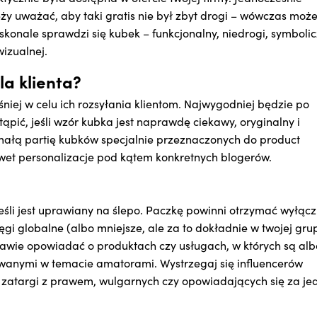
ży uważać, aby taki gratis nie był zbyt drogi – wówczas moż
konale sprawdzi się kubek – funkcjonalny, niedrogi, symbolic
izualnej.
la klienta?
iej w celu ich rozsyłania klientom. Najwygodniej będzie po
tąpić, jeśli wzór kubka jest naprawdę ciekawy, oryginalny i
t małą partię kubków specjalnie przeznaczonych do product
awet personalizacje pod kątem konkretnych blogerów.
eśli jest uprawiany na ślepo. Paczkę powinni otrzymać wyłącz
ęgi globalne (albo mniejsze, ale za to dokładnie w twojej gru
iekawie opowiadać o produktach czy usługach, w których są alb
owanymi w temacie amatorami. Wystrzegaj się influencerów
zatargi z prawem, wulgarnych czy opowiadających się za je