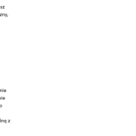
esz
zny,
nie
pie
o
dną z