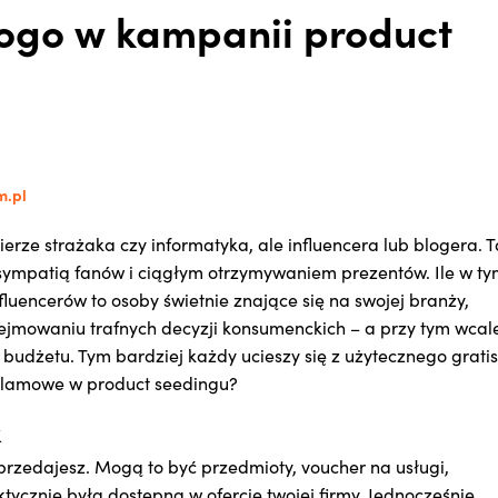
logo w kampanii product
m.pl
erze strażaka czy informatyka, ale influencera lub blogera. 
ą, sympatią fanów i ciągłym otrzymywaniem prezentów. Ile w t
luencerów to osoby świetnie znające się na swojej branży,
ejmowaniu trafnych decyzji konsumenckich – a przy tym wcale
udżetu. Tym bardziej każdy ucieszy się z użytecznego gratis
eklamowe w product seedingu?
k
sprzedajesz. Mogą to być przedmioty, voucher na usługi,
tycznie była dostępna w ofercie twojej firmy. Jednocześnie