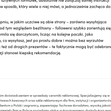
 sztywnych formułek, absolutnie nie załączaj samej instrukcji
 w sposób, który wiele o niej mówi, a jednocześnie zachęca do
opniu, w jakim uczciwe są obie strony – zarówno wysyłająca
pod tym względem bezlitosny – followersi szybko zorientują się
ymila się darczyńcom, licząc na kolejne paczki. Jako
to, co wysyłasz, jest po prostu dobre i można bez wyrzutów
ę też od drogich prezentów – te faktycznie mogą być odebran
ji stanowi kiepską rekomendację.
etnim doświadczeniem w sprzedaży ceramiki reklamowej. Specjalizujemy się w
stawach kawowych oraz szkle reklamowym dla firm, instytucji i organizatoró
lientom z Polski i zagranicy, zapewniając fachowe doradztwo, wysoką jakoś
 niewielu firm w Polsce posiadamy status autoryzowanego dystrybutora mar