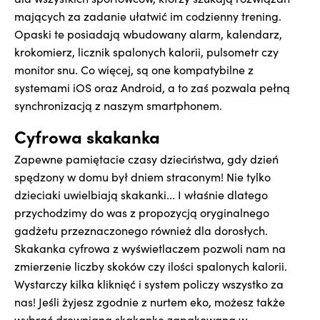
mających za zadanie ułatwić im codzienny trening.
Opaski te posiadają wbudowany alarm, kalendarz,
krokomierz, licznik spalonych kalorii, pulsometr czy
monitor snu. Co więcej, są one kompatybilne z
systemami iOS oraz Android, a to zaś pozwala pełną
synchronizacją z naszym smartphonem.
Cyfrowa skakanka
Zapewne pamiętacie czasy dzieciństwa, gdy dzień
spędzony w domu był dniem straconym! Nie tylko
dzieciaki uwielbiają skakanki... I właśnie dlatego
przychodzimy do was z propozycją oryginalnego
gadżetu przeznaczonego również dla dorosłych.
Skakanka cyfrowa z wyświetlaczem pozwoli nam na
zmierzenie liczby skoków czy ilości spalonych kalorii.
Wystarczy kilka kliknięć i system policzy wszystko za
nas! Jeśli żyjesz zgodnie z nurtem eko, możesz także
wybrać drewnianą skakankę zapakowaną w